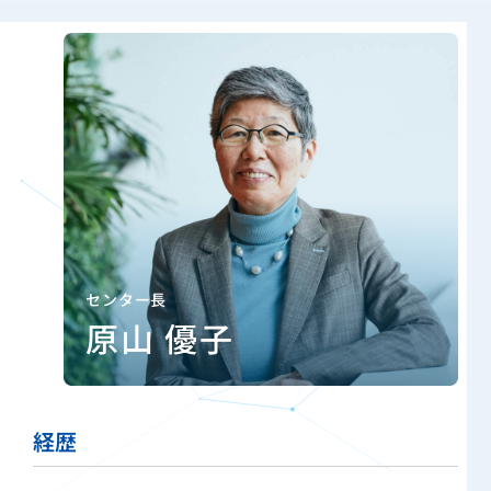
センター長
原山 優子
経歴