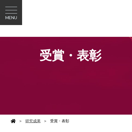
MENU
受賞・表彰
＞
研究成果
＞
受賞・表彰