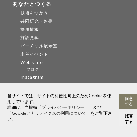
あなたとつくる
技術をつかう
共同研究・連携
採用情報
施設見学
バーチャル展示室
主催イベント
Web Cafe
ブログ
Instagram
X
当サイトでは、サイトの利便性向上のためCookieを使
同意
所在地
用しています。
する
詳細は、当機構「
プライバシーポリシー
」、及び
ワイヤレスネットワーク研究センター
「
Googleアナリティクスの利用について
」をご覧下さ
拒否
い。
NICT本部
する
鹿島宇宙技術センター
MENU