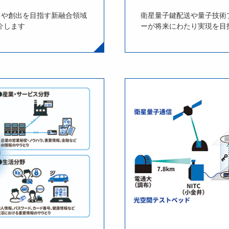
」や創出を目指す新融合領域
衛星量子鍵配送や量子技術
介します
ーが将来にわたり実現を目